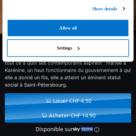
Show details
Allow all
6.7/10
2012
131 min
Drame
Settings
Russie, 1874, la belle et ardente Anna Karénine jouit de
tout ce à quoi ses contemporains aspirent : mariée à
Karénine, un haut fonctionnaire du gouvernement à qui
elle a donné un fils, elle a atteint un éminent statut
social à Saint-Pétersbourg.
Louer CHF 4.50
Acheter CHF 14.90
Disponible sur