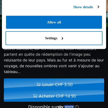
Show details
Allow all
3/10
2012
88 min
Documentaire
Settings
Alors que la Suisse accumule les polémiques sur le
secret bancaire, sur les minarets, deux réalisateurs
partent en quête de rédemption de l'image peu
reluisante de leur pays. Mais au fur et à mesure de leur
voyage, de nouvelles ombres vont venir s'ajouter au
tableau...
Louer CHF 3.50
Acheter CHF 14.90
Disponible sur