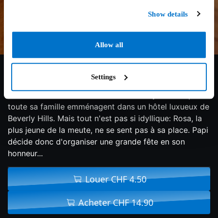
Show details
Allow all
6.3/10
2012
88 min
Comédie
Settings
La comédie canine la plus délirante revient avec un
troisième volet du Chihuahua de Beverly Hills. Papi et
toute sa famille emménagent dans un hôtel luxueux de
Beverly Hills. Mais tout n'est pas si idyllique: Rosa, la
plus jeune de la meute, ne se sent pas à sa place. Papi
décide donc d'organiser une grande fête en son
honneur...
Louer CHF 4.50
Acheter CHF 14.90