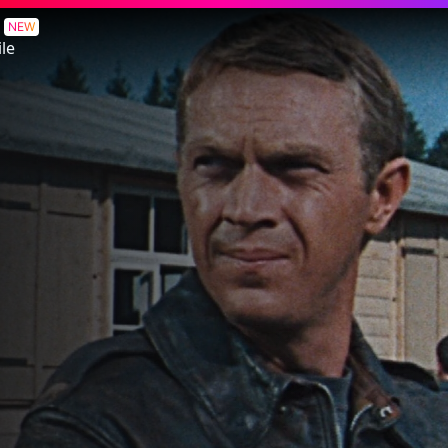
NEW
le