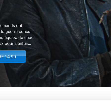
llemands ont
 de guerre conçu
Une équipe de choc
x pour s'enfuir...
HF 14.90
e Évasion
De:
John Sturges