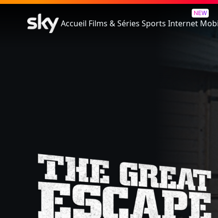
La Grande Évasion
NEW
Accueil
Films & Séries
Sports
Internet
Mobi