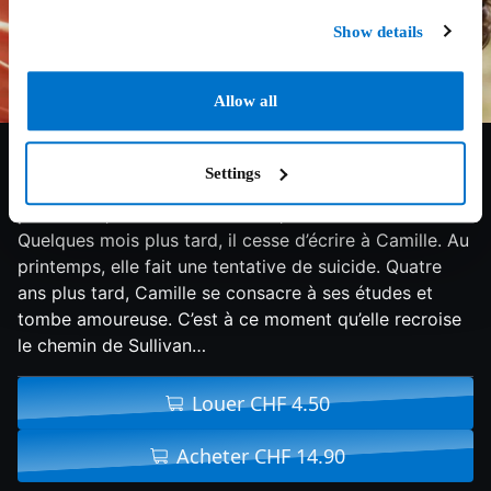
Show details
Allow all
6.2/10
2011
105 min
Romance
Settings
Camille a 15 ans, Sullivan 19. Ils s’aiment d’un amour
passionnel, mais à la fin de l’été, Sullivan s’en va.
Quelques mois plus tard, il cesse d’écrire à Camille. Au
printemps, elle fait une tentative de suicide. Quatre
ans plus tard, Camille se consacre à ses études et
tombe amoureuse. C’est à ce moment qu’elle recroise
le chemin de Sullivan…
Louer CHF 4.50
Acheter CHF 14.90