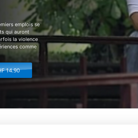
remiers emplois se
ts qui auront
arfois la violence
xpériences comme
HF 14.90
 de Romans D'Ados - 3. Les Illusions P
De:
Béatri