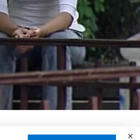
erdues
ce Bakhti