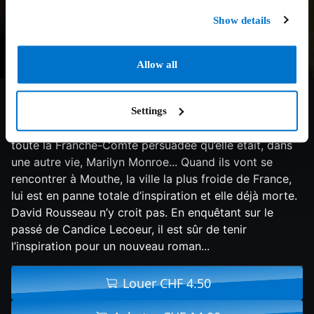
Show details
Allow all
6.3/10
2011
99 min
Comédie
Il est parisien et auteur de polars à succès. Elle est
Settings
l’effigie blonde du fromage Belle de Jura, la star de
toute la Franche-Comté persuadée qu’elle était, dans
une autre vie, Marilyn Monroe... Quand ils vont se
rencontrer à Mouthe, la ville la plus froide de France,
lui est en panne totale d’inspiration et elle déjà morte.
David Rousseau n’y croit pas. En enquêtant sur le
passé de Candice Lecoeur, il est sûr de tenir
l’inspiration pour un nouveau roman...
Louer CHF 4.50