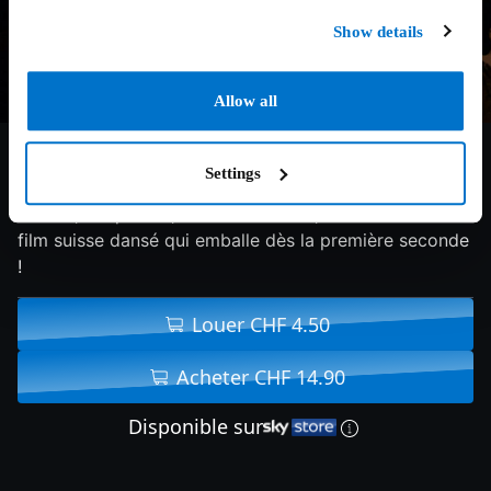
Show details
Allow all
3/10
2010
78 min
Documentaire
Settings
Bödälä, claquettes, danse irlandaise, flamenco… : un
film suisse dansé qui emballe dès la première seconde
!
Louer CHF 4.50
Acheter CHF 14.90
Disponible sur