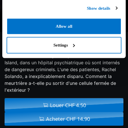
Show details
Allow all
8.2/10
2010
132 min
Thriller
Settings
En 1954, le marshal Teddy Daniels et son coéquipier
Chuck Aule sont envoyés enquêter sur l'île de Shutter
Island, dans un hôpital psychiatrique où sont internés
de dangereux criminels. L'une des patientes, Rachel
Solando, a inexplicablement disparu. Comment la
meurtrière a-t-elle pu sortir d'une cellule fermée de
l'extérieur ?
Louer CHF 4.50
Acheter CHF 14.90