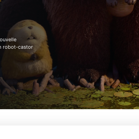
ouvelle
n robot-castor
De:
Daniel Chong