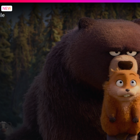
NEW
le