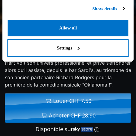
Show details
Allow all
6.6/10
2025
96 min
Drame
Settings
New York, 31 mars 1943. Le parolier légendaire Lorenz
Hart voit son univers professionnel et privé s’effondrer
alors qu’il assiste, depuis le bar Sardi's, au triomphe de
son ancien partenaire Richard Rodgers pour la
première de la comédie musicale "Oklahoma !".
Louer CHF 7.50
Acheter CHF 28.90
Disponible sur