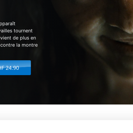
pparaît
ailles tournent
vient de plus en
 contre la montre
HF 24.90
l De La Momie
De:
Lee Cronin