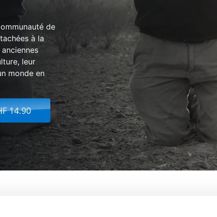
 communauté de
tachées à la
s anciennes
lture, leur
 un monde en
HF 14.90
Les Cavaliers Des Terres Sauvages
De:
Gregory Kers