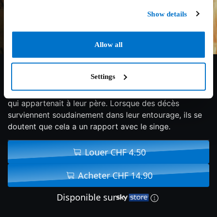
Show details
Allow all
6/10
2025
94 min
Horreur
Settings
Les jumeaux Hal et Bill trouvent un vieux singe jouet
qui appartenait à leur père. Lorsque des décès
surviennent soudainement dans leur entourage, ils se
doutent que cela a un rapport avec le singe.
Louer CHF 4.50
Acheter CHF 14.90
Disponible sur