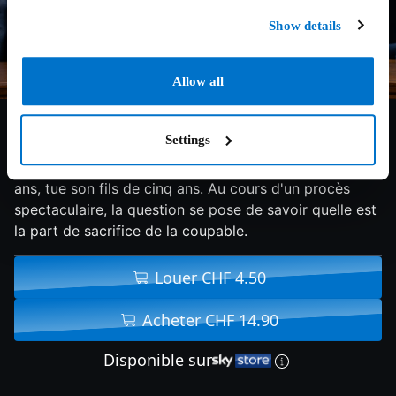
Show details
Allow all
6.6/10
2024
103 min
Drame
Settings
En 1904, Frieda Keller, une couturière de vingt-cinq
ans, tue son fils de cinq ans. Au cours d'un procès
spectaculaire, la question se pose de savoir quelle est
la part de sacrifice de la coupable.
Louer CHF 4.50
Acheter CHF 14.90
Disponible sur