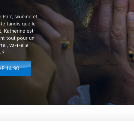
 Parr, sixième et
te tandis que le
t, Katherine est
nt tout pour un
tel, va-t-elle
s ?
HF 14.90
 la Reine
De:
Karim Aïnouz