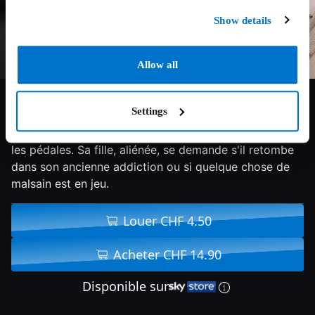
Show details
Allow all
4.5/10
2024
91 min
Horreur
Settings
Lors du tournage d'un film d'horreur, un acteur perd
les pédales. Sa fille, aliénée, se demande s'il retombe
dans son ancienne addiction ou si quelque chose de
malsain est en jeu.
Louer CHF 4.50
Acheter CHF 14.90
Disponible sur