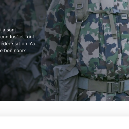
ja sont
secondos" et font
édéré si l'on n'a
 le bon nom?
Suisses
De:
Luka Popadic