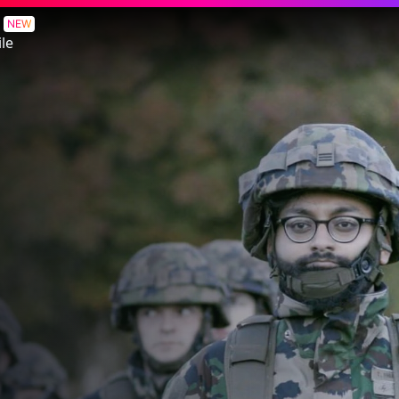
NEW
le