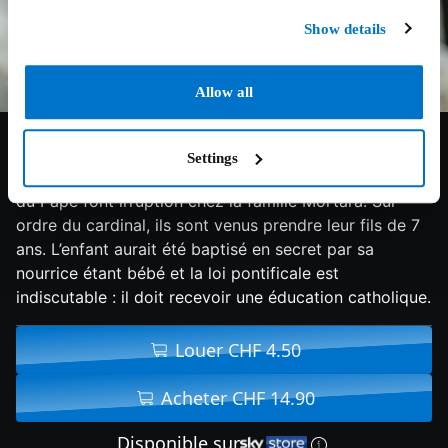
Show details
Allow all
7.3/10
2023
128 min
Drame
Settings
En 1858, dans le quartier juif de Bologne, les soldats
du Pape font irruption chez la famille Mortara. Sur
ordre du cardinal, ils sont venus prendre leur fils de 7
ans. L’enfant aurait été baptisé en secret par sa
nourrice étant bébé et la loi pontificale est
indiscutable : il doit recevoir une éducation catholique.
Louer CHF 4.50
Acheter CHF 14.90
Disponible sur