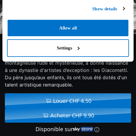
Show details
Allow all
8.5/10
2023
101 min
Documentaire
Settings
Le Val Bregaglia dans les Grisons, une région
montagneuse rude et mystérieuse, a donné naissance
à une dynastie d'artistes d’exception : les Giacometti.
Du père jusqu’aux enfants, ils ont tous été dotés d'un
talent artistique remarquable.
Louer CHF 4.50
Acheter CHF 9.90
Disponible sur