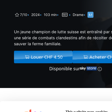
7/10
2024
103 min
Drame
Un jeune champion de lutte suisse est entraîné par 
une série de combats clandestins afin de récolter d
sauver la ferme familiale.
Louer CHF 4.50
Acheter C
Disponible sur
A propos de Bisons
This website uses cookies