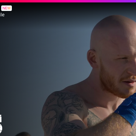
NEW
le