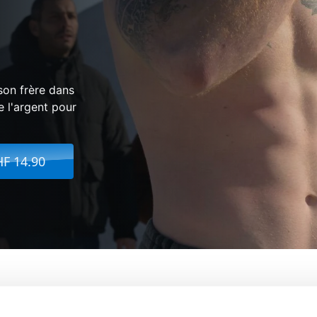
son frère dans
e l'argent pour
HF 14.90
De:
Pierre Monnard