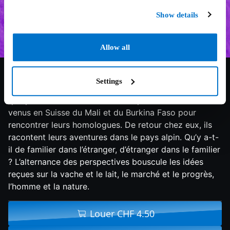
Show details
Allow all
9/10
2023
93 min
Documentaire
Les vaches suisses sont-elles belles ? Non, elles sont
Settings
moches et beaucoup trop grosses. C’est du moins ce
que pensent les trois éleveurs et producteurs de lait
venus en Suisse du Mali et du Burkina Faso pour
rencontrer leurs homologues. De retour chez eux, ils
racontent leurs aventures dans le pays alpin. Qu’y a-t-
il de familier dans l’étranger, d’étranger dans le familier
? L’alternance des perspectives bouscule les idées
reçues sur la vache et le lait, le marché et le progrès,
l’homme et la nature.
Louer CHF 4.50