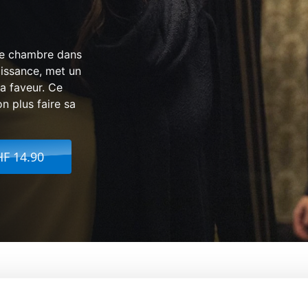
ne chambre dans
aissance, met un
sa faveur. Ce
on plus faire sa
HF 14.90
ire Provisoire
De:
Romed Wyder