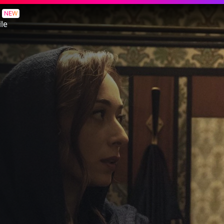
NEW
le