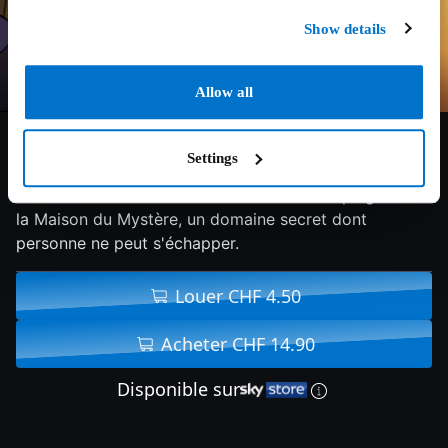
Show details
Allow all
6.9/10
2022
72 min
Fantastique
Settings
Le détective occulte John Constantine est piégé dans
la Maison du Mystère, un domaine secret dont
personne ne peut s'échapper.
Louer CHF 4.50
Acheter CHF 14.90
Disponible sur