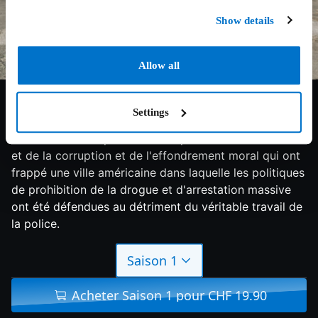
Show details
Allow all
7.1/10
2022
1 saison
Thriller
Settings
Chronique de l'ascension et de la chute du Gun Trace
Task Force du département de police de Baltimore -
et de la corruption et de l'effondrement moral qui ont
frappé une ville américaine dans laquelle les politiques
de prohibition de la drogue et d'arrestation massive
ont été défendues au détriment du véritable travail de
la police.
Saison 1
Acheter Saison 1 pour CHF 19.90