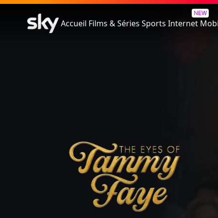
Dans Les Yeux De Tammy Fay
NEW
Accueil
Films & Séries
Sports
Internet
Mobi