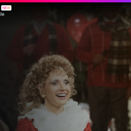
e
NEW
le