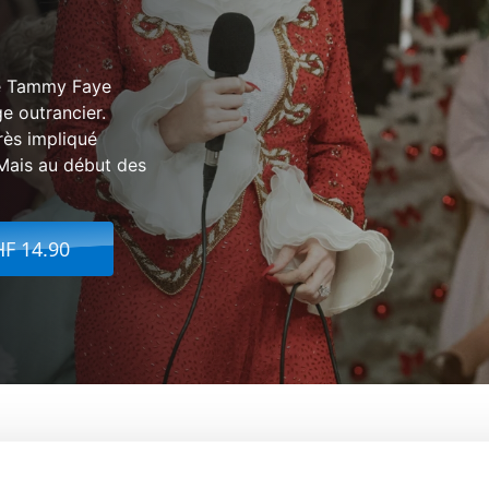
 de Tammy Faye
e outrancier.
rès impliqué
Mais au début des
HF 14.90
s Yeux De Tammy Faye
De:
Michael Showalter