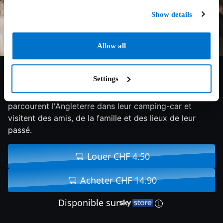
Show details
Allow all
6.9/10
2021
91 min
Drame
Settings
Sam et Tusker, partenaires de vie depuis vingt ans,
parcourent l'Angleterre dans leur camping-car et
visitent des amis, de la famille et des lieux de leur
passé.
Louer CHF 4.50
Acheter CHF 14.90
Disponible sur