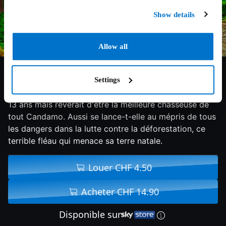
Show details
Allow all
7/10
2021
81 min
Aventure
Settings
Née au cœur de la forêt amazonienne, Ainbo n’a que
13 ans mais rêverait d'être la meilleure chasseuse de
tout Candamo. Aussi se lance-t-elle au mépris de tous
les dangers dans la lutte contre la déforestation, ce
terrible fléau qui menace sa terre natale.
Louer CHF 4.50
Acheter CHF 14.90
Disponible sur