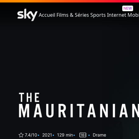
Désigné Coupable - The Maur
NEW
Accueil
Films & Séries
Sports
Internet
Mobi
7.4/10
2021
129 min
Drame