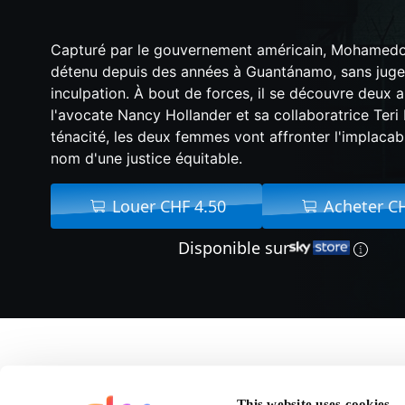
Capturé par le gouvernement américain, Mohamedou
détenu depuis des années à Guantánamo, sans juge
inculpation. À bout de forces, il se découvre deux a
l'avocate Nancy Hollander et sa collaboratrice Ter
ténacité, les deux femmes vont affronter l'implaca
nom d'une justice équitable.
Louer CHF 4.50
Acheter C
Disponible sur
A propos de Désigné 
This website uses cookies