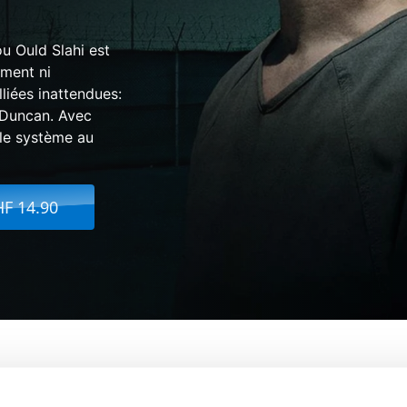
 Ould Slahi est
ment ni
lliées inattendues:
i Duncan. Avec
ble système au
HF 14.90
Coupable - The Mauritanian
De:
Kevin Macdonald