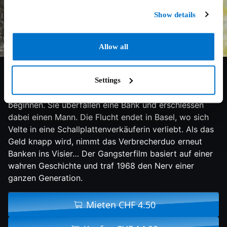
Show details
Allow all
7.1/10
1968
90 min
Lovestory
Waldemar Velte und Kurt Sandweg flüchten aus Nazi-
Settings
Deutschland, um in Indien ein neues Leben zu
beginnen. Sie überfallen eine Bank und erschiessen
dabei einen Mann. Die Flucht endet in Basel, wo sich
Velte in eine Schallplattenverkäuferin verliebt. Als das
Geld knapp wird, nimmt das Verbrecherduo erneut
Banken ins Visier… Der Gangsterfilm basiert auf einer
wahren Geschichte und traf 1968 den Nerv einer
ganzen Generation.
Mieten CHF 4.50