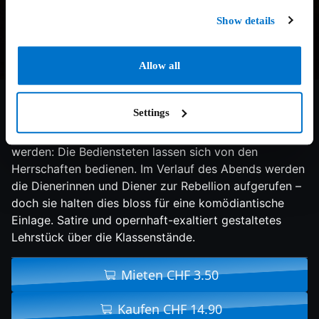
Show details
Allow all
3.6/10
1972
90 min
Komödie
Settings
Eine reiche Dame veranstaltet alljährlich eine Soirée
für ihre Dienerschaft, an der die Rollen getauscht
werden: Die Bediensteten lassen sich von den
Herrschaften bedienen. Im Verlauf des Abends werden
die Dienerinnen und Diener zur Rebellion aufgerufen –
doch sie halten dies bloss für eine komödiantische
Einlage. Satire und opernhaft-exaltiert gestaltetes
Lehrstück über die Klassenstände.
Mieten CHF 3.50
Kaufen CHF 14.90