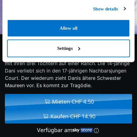
Show details
Allow all
7.4/10
1991
96 min
Drama
Settings
Louisiana in den 50er-Jahren: Die Familie Trant lebt
mit ihren drei Töchtern auf einer Ranch. Die 14-jährige
Dani verliebt sich in den 17-jährigen Nachbarsjungen
Court. Der wiederum zieht Danis ältere Schwester
Maureen vor. Es kommt zur Tragödie.
Mieten CHF 4.50
Kaufen CHF 14.90
Verfügbar am