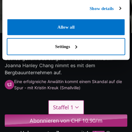
Show details
Allow all
7.4/10
2021
3 Staffeln
Thriller
Settings
Eine stillgelegte Mine in Millwood soll wieder in
Betrieb gehen. Das sorgt für Probleme. Anwältin
Joanna Hanley Chang nimmt es mit dem
Bergbauunternehmen auf.
Eine erfolgreiche Anwältin kommt einem Skandal auf die
Spur - mit Kristin Kreuk (Smallville)
Staffel 1
Abonnieren von CHF 10.90/m