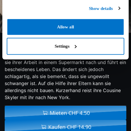
Show details
Allow all
7.1/10
2020
101 min
Drama
Settings
Das Leben der 17-jährigen Autumn verläuft so normal
wie unspektakulär. Auf dem Land in Pennsylvania geht
sie ihrer Arbeit in einem Supermarkt nach und führt ein
bescheidenes Leben. Das ändert sich jedoch
schlagartig, als sie bemerkt, dass sie ungewollt
schwanger ist. Auf die Hilfe ihrer Eltern kann sie
allerdings nicht bauen. Kurzerhand reist ihre Cousine
Skyler mit ihr nach New York.
Mieten CHF 4.50
Kaufen CHF 14.90