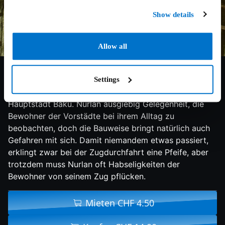
Show details
Allow all
6/10
2018
90 min
Drama
Jeden Tag fährt Zugführer Nurlan mit seinem Zug
Settings
durch die Vorstädte der aserbaidschanischen
Hauptstadt Baku. Nurlan ausgiebig Gelegenheit, die
Bewohner der Vorstädte bei ihrem Alltag zu
beobachten, doch die Bauweise bringt natürlich auch
Gefahren mit sich. Damit niemandem etwas passiert,
erklingt zwar bei der Zugdurchfahrt eine Pfeife, aber
trotzdem muss Nurlan oft Habseligkeiten der
Bewohner von seinem Zug pflücken.
Mieten CHF 4.50