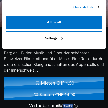
Show details
Allow all
10/10
1993
107 min
Doku
Settings
Back to the roots: Urtümliche Klänge, archaische
Landschaften und naturverbundene Berglerinnen und
Bergler – Bilder, Musik und Einer der schönsten
Schweizer Filme mit und über Musik. Eine Reise durch
die archaischen Klanglandschaften des Appenzells und
der Innerschweiz. .
Mieten CHF 4.50
Kaufen CHF 14.90
Verfügbar am