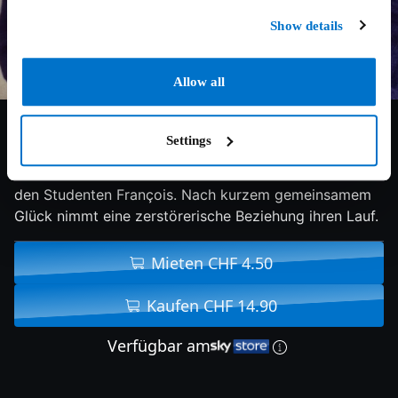
Show details
Allow all
6.7/10
1977
107 min
Lovestory
Settings
Die verschlossene Pomme verliebt sich im Urlaub in
den Studenten François. Nach kurzem gemeinsamem
Glück nimmt eine zerstörerische Beziehung ihren Lauf.
Mieten CHF 4.50
Kaufen CHF 14.90
Verfügbar am