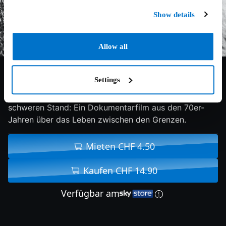
Show details
Allow all
3/10
1974
68 min
Doku
Settings
Italienische Arbeiter in der Schweiz haben einen
schweren Stand: Ein Dokumentarfilm aus den 70er-
Jahren über das Leben zwischen den Grenzen.
Mieten CHF 4.50
Kaufen CHF 14.90
Verfügbar am