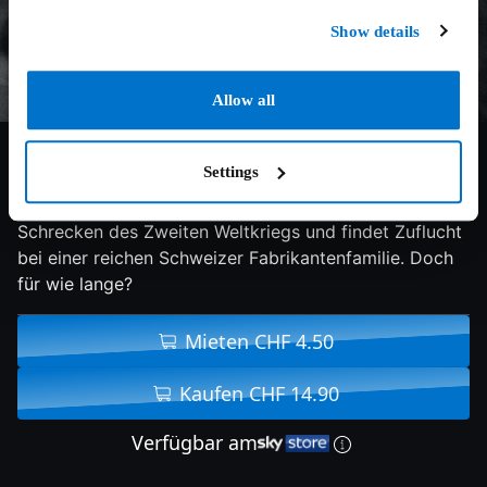
Show details
Allow all
6.1/10
1944
103 min
Drama
Settings
Das Flüchtlingsmädchen Marie-Louise entkommt den
Schrecken des Zweiten Weltkriegs und findet Zuflucht
bei einer reichen Schweizer Fabrikantenfamilie. Doch
für wie lange?
Mieten CHF 4.50
Kaufen CHF 14.90
Verfügbar am