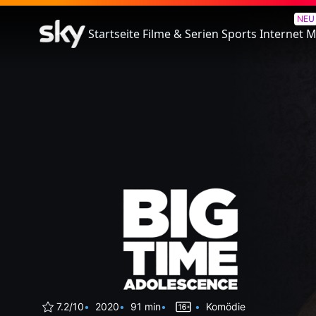
Der harte Weg zum Erwachs
NEU
Startseite
Filme & Serien
Sports
Internet
M
7.2/10
2020
91 min
Komödie