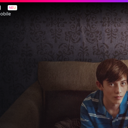
enwerden
NEU
obile