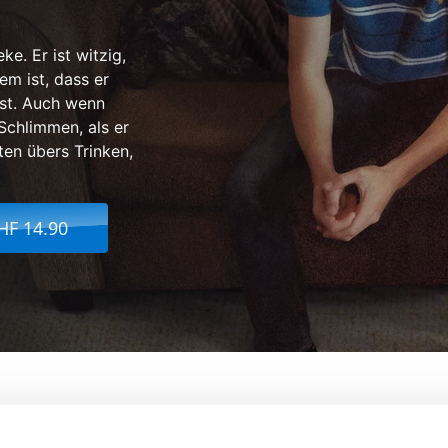
ke. Er ist witzig,
em ist, dass er
ist. Auch wenn
Schlimmen, als er
ten übers Trinken,
HF 14.90
 zum Erwachsenwerden
Von:
Jason Orley