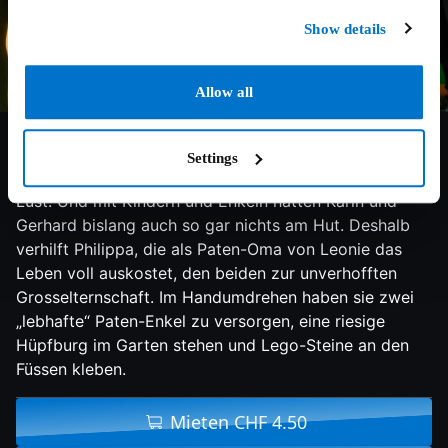
Show details
Allow all
6.6/10
2020
104 min
Komödie
Auf Nordic Walking und Senioren-Kurse an der Uni
Settings
haben die Rentner Karin, Gerhard und Philippa keine
Lust. Und mit Kindern und Enkeln hatten Karin und
Gerhard bislang auch so gar nichts am Hut. Deshalb
verhilft Philippa, die als Paten-Oma von Leonie das
Leben voll auskostet, den beiden zur unverhofften
Grosselternschaft. Im Handumdrehen haben sie zwei
„lebhafte“ Paten-Enkel zu versorgen, eine riesige
Hüpfburg im Garten stehen und Lego-Steine an den
Füssen kleben.
Mieten CHF 4.50