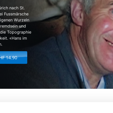
rich nach St.
ei Fussmärsche
eigenen Wurzeln
Fremdsein und
 die Topographie
keit. «Hans im
h.
HF 14.90
m Glück – Drei Versuche, das Rauchen 
Von:
Peter Liech