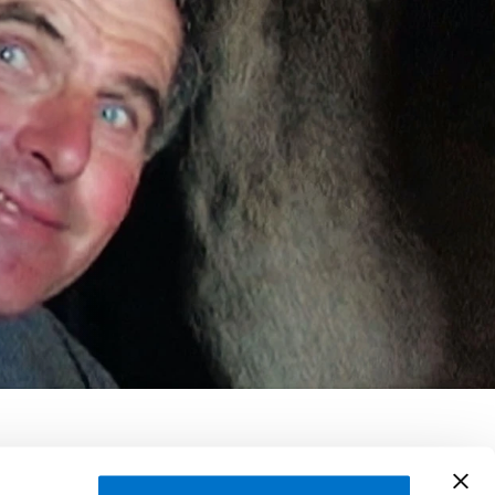
loszuwerden
ti