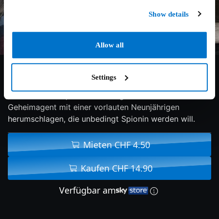
Show details
Allow all
6.9/10
2020
96 min
Familie
Settings
Nach einem verpatzten Auftrag muss sich ein
Geheimagent mit einer vorlauten Neunjährigen
herumschlagen, die unbedingt Spionin werden will.
Mieten CHF 4.50
Kaufen CHF 14.90
Verfügbar am