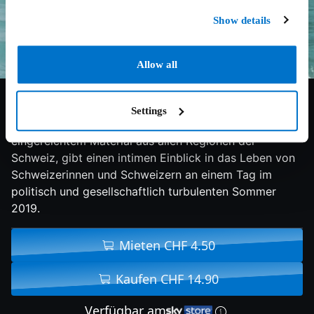
Show details
Allow all
3.2/10
2020
82 min
Doku
Settings
Eine filmische Zeitkapsel aus über 1’400 Stunden an
eingereichtem Material aus allen Regionen der
Schweiz, gibt einen intimen Einblick in das Leben von
Schweizerinnen und Schweizern an einem Tag im
politisch und gesellschaftlich turbulenten Sommer
2019.
Mieten CHF 4.50
Kaufen CHF 14.90
Verfügbar am