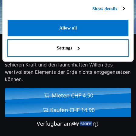
Show details
Allow all
6.6/10
2019
90 min
Doku
Settings
Der Film ist ein visueller Weckruf, dass Menschen der
schieren Kraft und den launenhaften Willen des
wertvollsten Elements der Erde nichts entgegensetzen
können.
Mieten CHF 4.50
Kaufen CHF 14.90
Verfügbar am