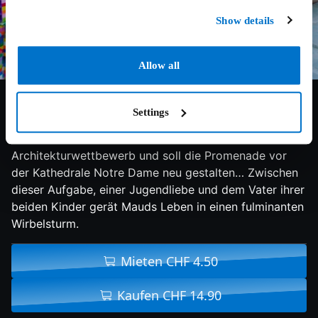
Show details
Allow all
5/10
2019
89 min
Komödie
Settings
Maud, Architektin und alleinerziehende Mutter, gewinnt
überraschenderweise bei einem
Architekturwettbewerb und soll die Promenade vor
der Kathedrale Notre Dame neu gestalten… Zwischen
dieser Aufgabe, einer Jugendliebe und dem Vater ihrer
beiden Kinder gerät Mauds Leben in einen fulminanten
Wirbelsturm.
Mieten CHF 4.50
Kaufen CHF 14.90