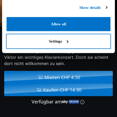
Show details
Allow all
6.7/10
2019
98 min
Drama
Settings
An ihrem sechzigsten Geburtstag gibt Laras Sohn
Viktor ein wichtiges Klavierkonzert. Doch sie scheint
dort nicht willkommen zu sein.
Mieten CHF 4.50
Kaufen CHF 14.90
Verfügbar am