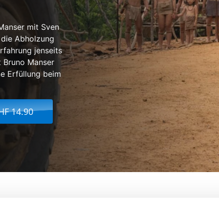
Manser mit Sven
 die Abholzung
rfahrung jenseits
st Bruno Manser
e Erfüllung beim
HF 14.90
 - Die Stimme des Regenwaldes
Von:
Niklaus Hilber