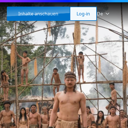
Inhalte anschauen
Log-in
De