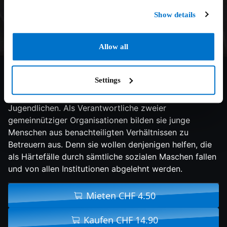
Show details
Allow all
7.8/10
2019
114 min
Komödie
Settings
Seit 20 Jahren leben Bruno und Malik in einer eigenen
Welt - zusammen mit autistischen Kindern und
Jugendlichen. Als Verantwortliche zweier
gemeinnütziger Organisationen bilden sie junge
Menschen aus benachteiligten Verhältnissen zu
Betreuern aus. Denn sie wollen denjenigen helfen, die
als Härtefälle durch sämtliche sozialen Maschen fallen
und von allen Institutionen abgelehnt werden.
Mieten CHF 4.50
Kaufen CHF 14.90