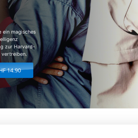
ie ein magisches
elligenz
ng zur Harvard-
 vertreiben.
HF 14.90
Von:
Jesse Dylan