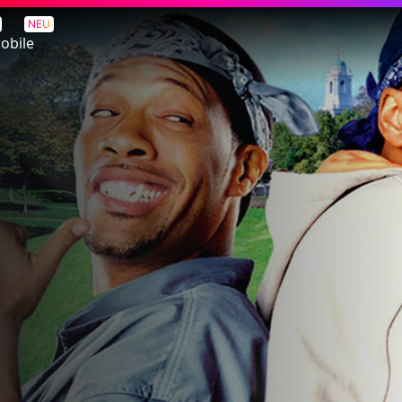
NEU
obile